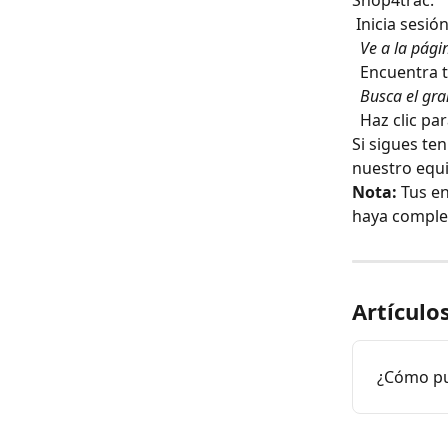
Shop4trac:
 Inicia sesi
​ 
 Ve a la pági
​ 
 Encuentra t
​ 
 Busca el gra
​ 
 Haz clic p
Si sigues te
nuestro equi
Nota:
 Tus e
haya complet
Artículo
¿Cómo pu