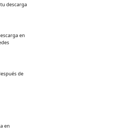
tu descarga 
escarga en 
edes 
después de 
a en 