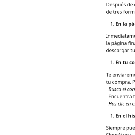
Después de c
de tres form
En la p
Inmediatame
la página fi
descargar tu
En tu co
Te enviaremo
tu compra. P
​ 
 Busca el cor
​ 
 Encuentra 
​ 
 Haz clic en 
En el hi
Siempre pue