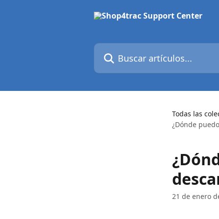
Ir al contenido principal
Buscar artículos...
Todas las cole
¿Dónde puedo
¿Dónd
desca
21 de enero d