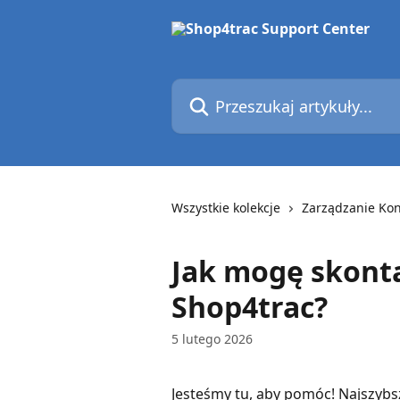
Przejdź do głównej zawartości
Przeszukaj artykuły...
Wszystkie kolekcje
Zarządzanie Ko
Jak mogę skonta
Shop4trac?
5 lutego 2026
Jesteśmy tu, aby pomóc! Najszybs