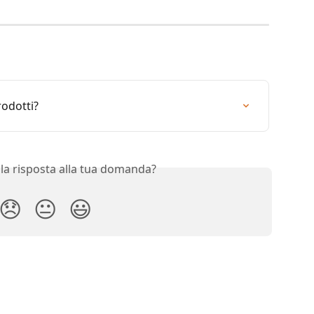
rodotti?
 la risposta alla tua domanda?
😞
😐
😃