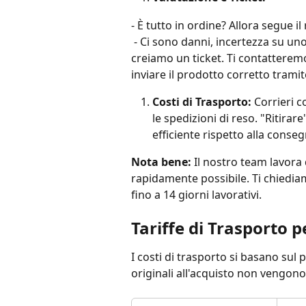
- È tutto in ordine? Allora segue i
 - Ci sono danni, incertezza su uno scambio o un errore di magazzino? Allora 
creiamo un ticket. Ti contatterem
inviare il prodotto corretto tramit
Costi di Trasporto:
 Corrieri 
le spedizioni di reso. "Ritira
efficiente rispetto alla conseg
Nota bene:
 Il nostro team lavor
rapidamente possibile. Ti chiedi
fino a 14 giorni lavorativi.
Tariffe di Trasporto p
I costi di trasporto si basano sul 
originali all'acquisto non vengon