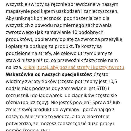
wszystkie zwroty są ręcznie sprawdzane w naszym 
magazynie pod kątem uszkodzeń i zanieczyszczeń.
Aby uniknąć konieczności podnoszenia cen dla 
wszystkich z powodu nadmiernego zachowania 
zwrotowego (jak zamawianie 10 podobnych 
produktów), pobieramy opłatę za zwrot za przesyłkę 
i opłatę za obsługę za produkt. Te koszty są 
podzielone na strefy, ale celowo utrzymujemy te 
stawki niższe niż to, co przewoźnik faktycznie nam 
nalicza. 
Kliknij tutaj, aby poznać strefy i koszty zwrotu
Wskazówka od naszych specjalistów:
 Często 
widzimy zwroty tłoków (często potrzebny jest +0,5 
nadziemiar, podczas gdy zamawiane jest STD) i 
rozruszniki do ładowarek lub ciągników często się 
różnią (policz zęby). Nie jesteś pewien? Sprawdź lub 
zmierz swój produkt do wymiany i porównaj go z 
naszym. Mierzenie to wiedza, a to wielokrotnie 
potwierdza, że możesz zaoszczędzić dużo pracy i 
pomóc środowisku!